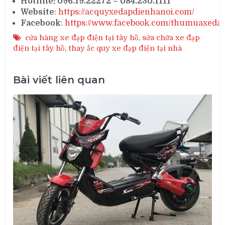
Hotline: 096.19.22272 – 084.230.1111
Website
:
https://acquyxedapdienhanoi.com/
Facebook
:
https://www.facebook.com/thumuaxeda
cửa hàng xe đạp điện tại tây hồ
,
sửa chữa xe đạp
điện tại tây hồ
,
thay ắc quy xe đạp điện tại nhà
Bài viết liên quan