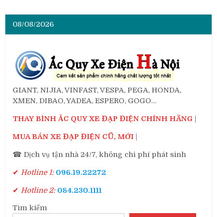
08/08/2026
GIANT, NIJIA, VINFAST, VESPA, PEGA, HONDA,
XMEN, DIBAO, YADEA, ESPERO, GOGO…
THAY BÌNH ẮC QUY XE ĐẠP ĐIỆN CHÍNH HÃNG
|
MUA BÁN XE ĐẠP ĐIỆN CŨ, MỚI
|
☎ Dịch vụ tận nhà 24/7, không chi phí phát sinh
✔
Hotline 1:
096.19.22272
✔
Hotline 2:
084.230.1111
Tìm kiếm