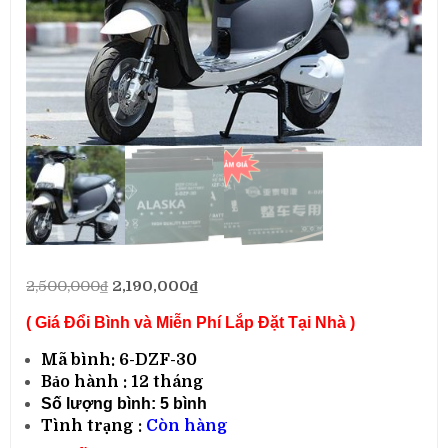
Giá
Giá
2,500,000
₫
2,190,000
₫
gốc
hiện
( Giá Đổi Bình và Miễn Phí Lắp Đặt Tại Nhà )
là:
tại
2,500,000₫.
là:
Mã bình: 6-DZF-30
2,190,000₫.
Bảo hành : 12 tháng
Số lượng bình: 5 bình
Tình trạng :
Còn hàng