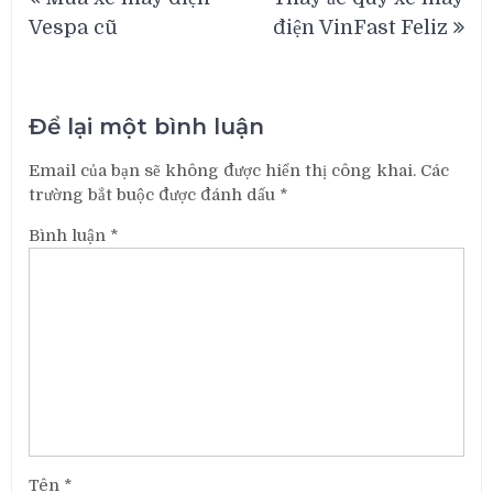
hướng
Vespa cũ
điện VinFast Feliz
bài
viết
Để lại một bình luận
Email của bạn sẽ không được hiển thị công khai.
Các
trường bắt buộc được đánh dấu
*
Bình luận
*
Tên
*