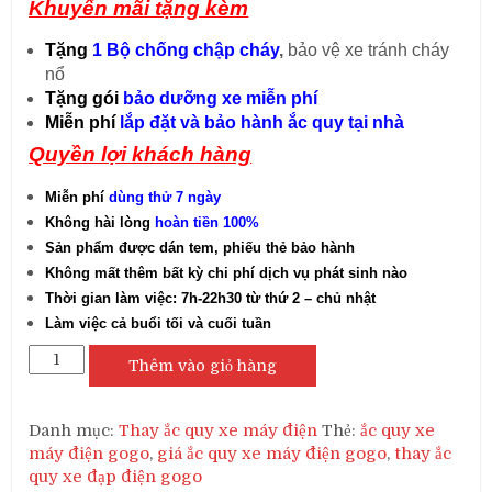
Khuyến mãi tặng kèm
Tặng
1 Bộ chống chập cháy
,
bảo vệ xe tránh cháy
nổ
Tặng gói
bảo dưỡng xe miễn phí
Miễn phí
lắp đặt và bảo hành ắc quy tại nhà
Quyền lợi khách hàng
Miễn phí
dùng thử 7 ngày
Không hài lòng
hoàn tiền 100%
Sản phẩm được dán tem, phiếu thẻ bảo hành
Không mất thêm bất kỳ chi phí dịch vụ phát sinh nào
Thời gian làm việc: 7h-22h30 từ thứ 2 – chủ nhật
Làm việc cả buổi tối và cuối tuần
Thay
Thêm vào giỏ hàng
ắc
quy
xe
Danh mục:
Thay ắc quy xe máy điện
Thẻ:
ắc quy xe
máy
máy điện gogo
,
giá ắc quy xe máy điện gogo
,
thay ắc
điện
quy xe đạp điện gogo