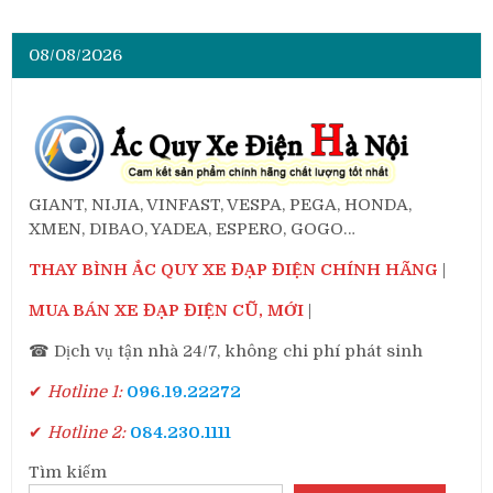
08/08/2026
GIANT, NIJIA, VINFAST, VESPA, PEGA, HONDA,
XMEN, DIBAO, YADEA, ESPERO, GOGO…
THAY BÌNH ẮC QUY XE ĐẠP ĐIỆN CHÍNH HÃNG
|
MUA BÁN XE ĐẠP ĐIỆN CŨ, MỚI
|
☎ Dịch vụ tận nhà 24/7, không chi phí phát sinh
✔
Hotline 1:
096.19.22272
✔
Hotline 2:
084.230.1111
Tìm kiếm