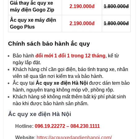
Giá thay ắc quy xe
2.190.000đ
1.800.000đ
máy điện Gogo Zip
Âc quy xe máy điện
2.190.000đ
1.800.000đ
Gogo Plus
Chính sách bảo hành ắc quy
Bảo hành
đổi mới
1 đổi 1 trong 12 tháng
, kể từ
ngày lắp đặt.
Khách hàng chỉ cần gọi điện, báo tình trạng xe, nhân
viên sẽ qua tận nơi kiểm tra và bảo hành.
Ắc quy tại
Ắc quy xe điện Hà Nội
được dán tem bảo
hành, nguyên trạng không móp vỡ, phồng rộp.
Khách hàng sẽ không mất thêm bất kỳ phí phát sinh
nào khi được bảo hành sản phẩm.
Ắc quy xe điện Hà Nội
Hotline:
096.19.22272 – 084.230.1111
Website
:
https://acquyxedapdienhanoi.com/