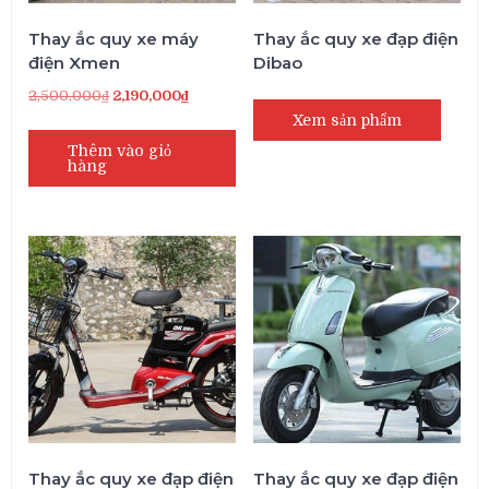
Thay ắc quy xe máy
Thay ắc quy xe đạp điện
điện Xmen
Dibao
Giá
Giá
2,500,000
₫
2,190,000
₫
gốc
hiện
Xem sản phẩm
là:
tại
Thêm vào giỏ
hàng
2,500,000₫.
là:
2,190,000₫.
Thay ắc quy xe đạp điện
Thay ắc quy xe đạp điện