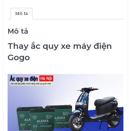
Gogo
số
lượng
Mô tả
Mô tả
Thay ắc quy xe máy điện
Gogo