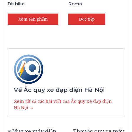
Dk bike
Roma
Xem sản phẩm
Đọc tiếp
Về Ắc quy xe đạp điện Hà Nội
Xem tất cả các bài viết của Ắc quy xe đạp điện
Hà Nội →
Điều
Mua xe máy điện
Thay ắc quy xe máy