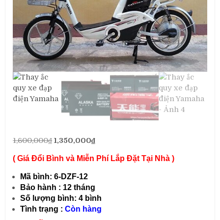
Giá
Giá
1,600,000
₫
1,350,000
₫
gốc
hiện
( Giá Đổi Bình và Miễn Phí Lắp Đặt Tại Nhà )
là:
tại
1,600,000₫.
là:
Mã bình: 6-DZF-12
1,350,000₫.
Bảo hành : 12 tháng
Số lượng bình: 4 bình
Tình trạng :
Còn hàng