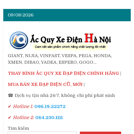
09/08/2026
GIANT, NIJIA, VINFAST, VESPA, PEGA, HONDA,
XMEN, DIBAO, YADEA, ESPERO, GOGO…
THAY BÌNH ẮC QUY XE ĐẠP ĐIỆN CHÍNH HÃNG
|
MUA BÁN XE ĐẠP ĐIỆN CŨ, MỚI
|
☎ Dịch vụ tận nhà 24/7, không chi phí phát sinh
✔
Hotline 1:
096.19.22272
✔
Hotline 2:
084.230.1111
Tìm kiếm