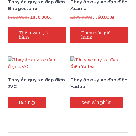
Thay ắc quy xe đạp điện
Thay ắc quy xe đạp điện
Bridgestone
Asama
Giá
Giá
Giá
Giá
1,600,000
₫
1,350,000
₫
1,600,000
₫
1,350,000
₫
gốc
hiện
gốc
hiện
là:
tại
là:
tại
Thêm vào giỏ
Thêm vào giỏ
hàng
hàng
1,600,000₫.
là:
1,600,000₫.
là:
1,350,000₫.
1,350,000₫.
Thay ắc quy xe đạp điện
Thay ăc quy xe đạp điện
JVC
Yadea
Đọc tiếp
Xem sản phẩm