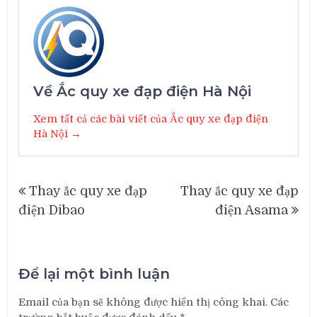
Về Ắc quy xe đạp điện Hà Nội
Xem tất cả các bài viết của Ắc quy xe đạp điện
Hà Nội →
Điều
Thay ắc quy xe đạp
Thay ắc quy xe đạp
hướng
điện Dibao
điện Asama
bài
viết
Để lại một bình luận
Email của bạn sẽ không được hiển thị công khai.
Các