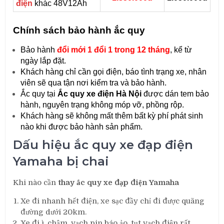
điện
khác 48V12Ah
Chính sách bảo hành ắc quy
Bảo hành
đổi mới
1 đổi 1 trong 12 tháng
, kể từ
ngày lắp đặt.
Khách hàng chỉ cần gọi điện, báo tình trạng xe, nhân
viên sẽ qua tận nơi kiểm tra và bảo hành.
Ắc quy tại
Ắc quy xe điện Hà Nội
được dán tem bảo
hành, nguyên trạng không móp vỡ, phồng rộp.
Khách hàng sẽ không mất thêm bất kỳ phí phát sinh
nào khi được bảo hành sản phẩm.
Dấu hiệu ắc quy xe đạp điện
Yamaha bị chai
Khi nào cần
thay ắc quy xe đạp điện Yamaha
Xe đi nhanh hết điện, xe sạc đầy chỉ đi được quãng
đường dưới 20km.
Xe đi ì, chậm, vạch pin báo ảo, tụt vạch điện rất