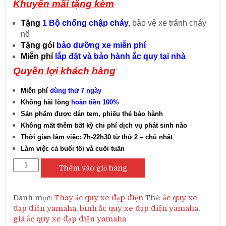
Khuyến mãi tặng kèm
Tặng
1 Bộ chống chập cháy
,
bảo vệ xe tránh cháy
nổ
Tặng gói
bảo dưỡng xe miễn phí
Miễn phí
lắp đặt và bảo hành ắc quy tại nhà
Quyền lợi khách hàng
Miễn phí
dùng thử 7 ngày
Không hài lòng
hoàn tiền 100%
Sản phẩm được dán tem, phiếu thẻ bảo hành
Không mất thêm bất kỳ chi phí dịch vụ phát sinh nào
Thời gian làm việc: 7h-22h30 từ thứ 2 – chủ nhật
Làm việc cả buổi tối và cuối tuần
Thay
Thêm vào giỏ hàng
ắc
quy
xe
Danh mục:
Thay ắc quy xe đạp điện
Thẻ:
ắc quy xe
đạp
đạp điện yamaha
,
bình ắc quy xe đạp điện yamaha
,
điện
giá ắc quy xe đạp điện yamaha