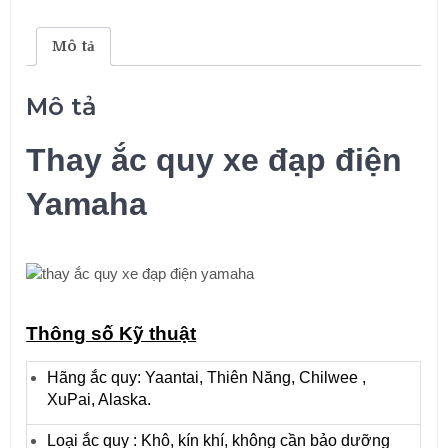
Yamaha
số
lượng
Mô tả
Mô tả
Thay ắc quy xe đạp điện
Yamaha
Thông số Kỹ thuật
Hãng ắc quy: Yaantai, Thiên Năng, Chilwee ,
XuPai, Alaska.
Loại ắc quy : Khô, kín khí, không cần bảo dưỡng