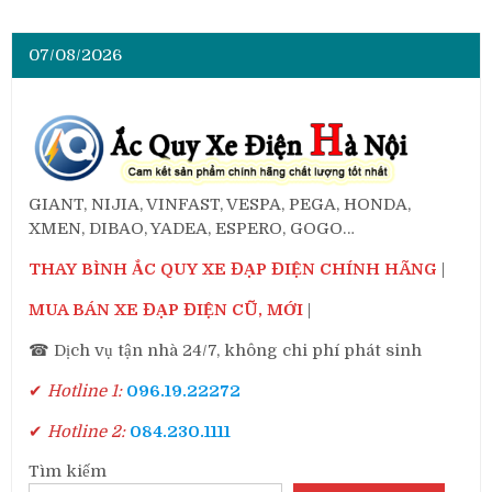
07/08/2026
GIANT, NIJIA, VINFAST, VESPA, PEGA, HONDA,
XMEN, DIBAO, YADEA, ESPERO, GOGO…
THAY BÌNH ẮC QUY XE ĐẠP ĐIỆN CHÍNH HÃNG
|
MUA BÁN XE ĐẠP ĐIỆN CŨ, MỚI
|
☎ Dịch vụ tận nhà 24/7, không chi phí phát sinh
✔
Hotline 1:
096.19.22272
✔
Hotline 2:
084.230.1111
Tìm kiếm