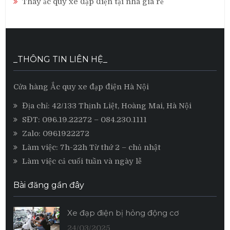
Thay ắc quy xe đạp điện tại nhà giá rẻ
_THÔNG TIN LIÊN HỆ_
Cửa hàng Ắc quy xe đạp điện Hà Nội
Địa chỉ: 42/133 Thịnh Liệt, Hoàng Mai, Hà Nội
SĐT:
096.19.22272
– 084.230.1111
Zalo:
0961922272
Làm việc: 7h-22h Từ thứ 2 – chủ nhật
Làm việc cả cuối tuần và ngày lễ
Bài đăng gần đây
Xe đạp điện bị hỏng động cơ
24/03/2025