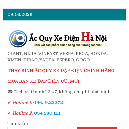
09/08/2026
GIANT, NIJIA, VINFAST, VESPA, PEGA, HONDA,
XMEN, DIBAO, YADEA, ESPERO, GOGO…
THAY BÌNH ẮC QUY XE ĐẠP ĐIỆN CHÍNH HÃNG
|
MUA BÁN XE ĐẠP ĐIỆN CŨ, MỚI
|
☎ Dịch vụ tận nhà 24/7, không chi phí phát sinh
✔
Hotline 1:
096.19.22272
✔
Hotline 2:
084.230.1111
Tìm kiếm