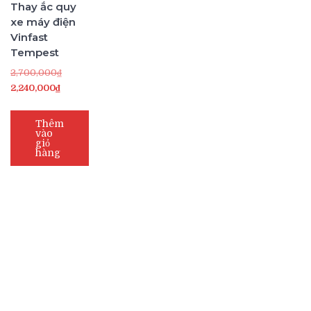
Thay ắc quy
xe máy điện
Vinfast
Tempest
Giá
2,700,000
₫
Giá
gốc
2,240,000
₫
hiện
là:
tại
2,700,000₫.
Thêm
vào
là:
giỏ
2,240,000₫.
hàng