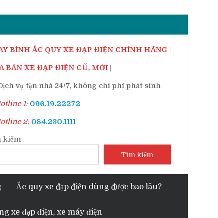
AY BÌNH ẮC QUY XE ĐẠP ĐIỆN CHÍNH HÃNG
|
 BÁN XE ĐẠP ĐIỆN CŨ, MỚI
|
ịch vụ tận nhà 24/7, không chi phí phát sinh
tline 1:
096.19.22272
tline 2:
084.230.1111
 kiếm
Tìm kiếm
g
Ắc quy xe đạp điện dùng được bao lâu?
ng xe đạp điện, xe máy điện