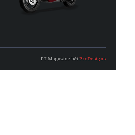
PT Magazine bởi
ProDesigns