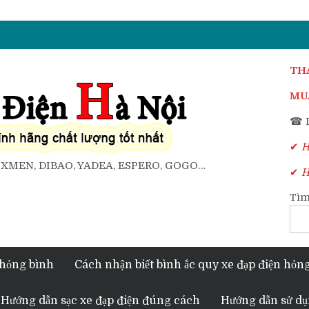
TH
MUA
☎ D
✔
Ho
, XMEN, DIBAO, YADEA, ESPERO, GOGO…
✔
Ho
Tìm
 hỏng bình
Cách nhận biết bình ắc quy xe đạp điện hỏn
Hướng dẫn sạc xe đạp điện đúng cách
Hướng dẫn sử dụ