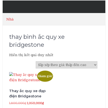
Nhà
thay bình ắc quy xe
bridgestone
Hiển thị kết quả duy nhất
Giảm giá!
Thay ắc quy xe đạp
điện Bridgestone
Giá
Giá
1,600,000
₫
1,350,000
₫