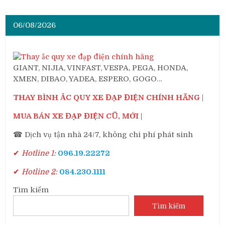
06/08/2026
GIANT, NIJIA, VINFAST, VESPA, PEGA, HONDA,
XMEN, DIBAO, YADEA, ESPERO, GOGO…
THAY BÌNH ẮC QUY XE ĐẠP ĐIỆN CHÍNH HÃNG
|
MUA BÁN XE ĐẠP ĐIỆN CŨ, MỚI
|
☎ Dịch vụ tận nhà 24/7, không chi phí phát sinh
✔
Hotline 1:
096.19.22272
✔
Hotline 2:
084.230.1111
Tìm kiếm
Tìm kiếm