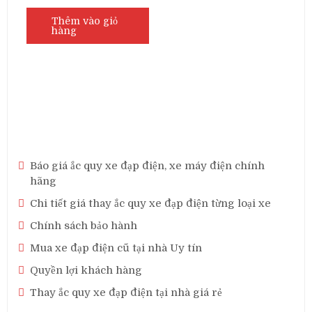
gốc
hiện
là:
tại
Thêm vào giỏ
hàng
1,600,000₫.
là:
1,350,000₫.
Báo giá ắc quy xe đạp điện, xe máy điện chính
hãng
Chi tiết giá thay ắc quy xe đạp điện từng loại xe
Chính sách bảo hành
Mua xe đạp điện cũ tại nhà Uy tín
Quyền lợi khách hàng
Thay ắc quy xe đạp điện tại nhà giá rẻ