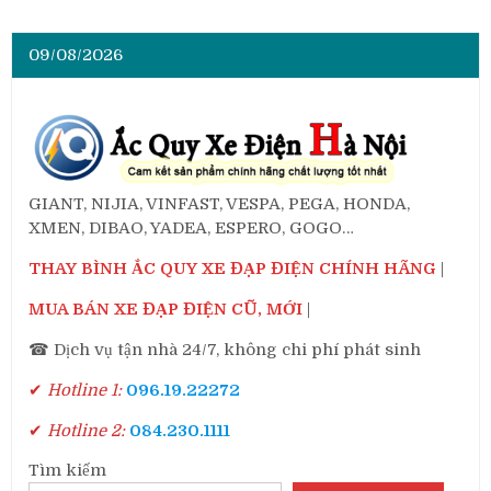
09/08/2026
GIANT, NIJIA, VINFAST, VESPA, PEGA, HONDA,
XMEN, DIBAO, YADEA, ESPERO, GOGO…
THAY BÌNH ẮC QUY XE ĐẠP ĐIỆN CHÍNH HÃNG
|
MUA BÁN XE ĐẠP ĐIỆN CŨ, MỚI
|
☎ Dịch vụ tận nhà 24/7, không chi phí phát sinh
✔
Hotline 1:
096.19.22272
✔
Hotline 2:
084.230.1111
Tìm kiếm