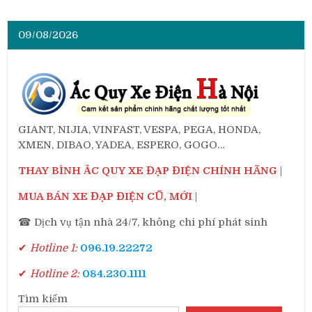
09/08/2026
GIANT, NIJIA, VINFAST, VESPA, PEGA, HONDA,
XMEN, DIBAO, YADEA, ESPERO, GOGO…
THAY BÌNH ẮC QUY XE ĐẠP ĐIỆN CHÍNH HÃNG
|
MUA BÁN XE ĐẠP ĐIỆN CŨ, MỚI
|
☎ Dịch vụ tận nhà 24/7, không chi phí phát sinh
✔
Hotline 1:
096.19.22272
✔
Hotline 2:
084.230.1111
Tìm kiếm