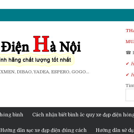
TH
MUA
☎ D
✔
Ho
, XMEN, DIBAO, YADEA, ESPERO, GOGO…
✔
Ho
Tìm
 hỏng bình
Cách nhận biết bình ắc quy xe đạp điện hỏn
Hướng dẫn sạc xe đạp điện đúng cách
Hướng dẫn sử dụ