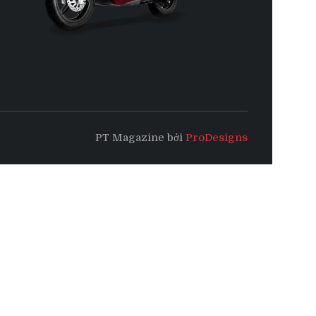
PT Magazine bởi
ProDesigns