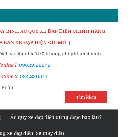
AY BÌNH ẮC QUY XE ĐẠP ĐIỆN CHÍNH HÃNG
|
 BÁN XE ĐẠP ĐIỆN CŨ, MỚI
|
ịch vụ tận nhà 24/7, không chi phí phát sinh
tline 1:
096.19.22272
tline 2:
084.230.1111
 kiếm
Tìm kiếm
g
Ắc quy xe đạp điện dùng được bao lâu?
ng xe đạp điện, xe máy điện