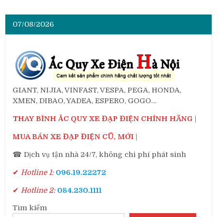
07/08/2026
GIANT, NIJIA, VINFAST, VESPA, PEGA, HONDA,
XMEN, DIBAO, YADEA, ESPERO, GOGO…
THAY BÌNH ẮC QUY XE ĐẠP ĐIỆN CHÍNH HÃNG
|
MUA BÁN XE ĐẠP ĐIỆN CŨ, MỚI
|
☎ Dịch vụ tận nhà 24/7, không chi phí phát sinh
✔
Hotline 1:
096.19.22272
✔
Hotline 2:
084.230.1111
Tìm kiếm