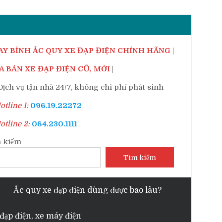
AY BÌNH ẮC QUY XE ĐẠP ĐIỆN CHÍNH HÃNG
|
 BÁN XE ĐẠP ĐIỆN CŨ, MỚI
|
ịch vụ tận nhà 24/7, không chi phí phát sinh
tline 1:
096.19.22272
tline 2:
084.230.1111
 kiếm
Tìm kiếm
Ắc quy xe đạp điện dùng được bao lâu?
đạp điện, xe máy điện