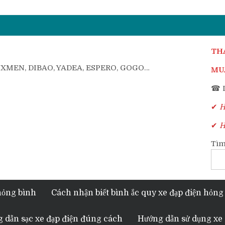
TH
, XMEN, DIBAO, YADEA, ESPERO, GOGO…
MUA
☎ D
✔
Ho
✔
Ho
Tìm
hỏng bình
Cách nhận biết bình ắc quy xe đạp điện hỏng
 dẫn sạc xe đạp điện đúng cách
Hướng dẫn sử dụng xe 