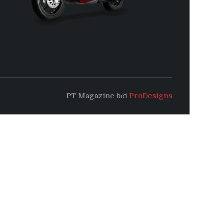
PT Magazine bởi
ProDesigns