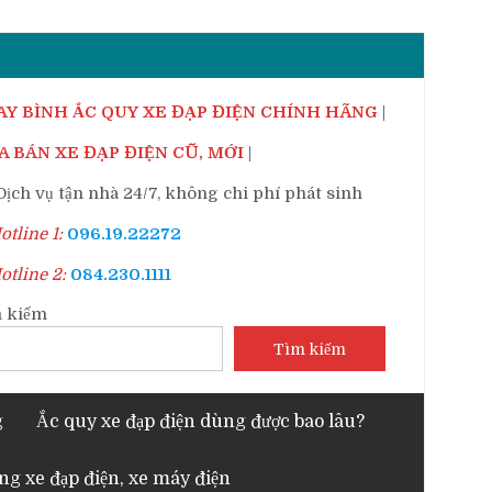
AY BÌNH ẮC QUY XE ĐẠP ĐIỆN CHÍNH HÃNG
|
 BÁN XE ĐẠP ĐIỆN CŨ, MỚI
|
ịch vụ tận nhà 24/7, không chi phí phát sinh
tline 1:
096.19.22272
tline 2:
084.230.1111
 kiếm
Tìm kiếm
g
Ắc quy xe đạp điện dùng được bao lâu?
ng xe đạp điện, xe máy điện