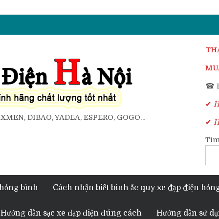
TH
MUA
☎ D
✔
Ho
, XMEN, DIBAO, YADEA, ESPERO, GOGO…
✔
Ho
Tìm
 hỏng bình
Cách nhận biết bình ắc quy xe đạp điện hỏn
Hướng dẫn sạc xe đạp điện đúng cách
Hướng dẫn sử dụ