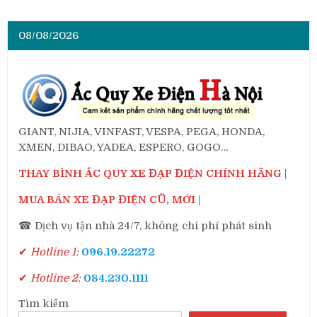
08/08/2026
GIANT, NIJIA, VINFAST, VESPA, PEGA, HONDA,
XMEN, DIBAO, YADEA, ESPERO, GOGO…
THAY BÌNH ẮC QUY XE ĐẠP ĐIỆN CHÍNH HÃNG
|
MUA BÁN XE ĐẠP ĐIỆN CŨ, MỚI
|
☎ Dịch vụ tận nhà 24/7, không chi phí phát sinh
✔
Hotline 1:
096.19.22272
✔
Hotline 2:
084.230.1111
Tìm kiếm