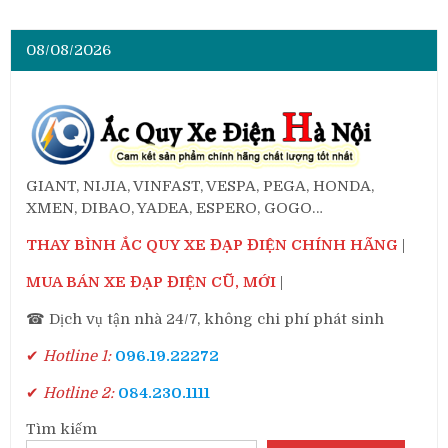
08/08/2026
GIANT, NIJIA, VINFAST, VESPA, PEGA, HONDA,
XMEN, DIBAO, YADEA, ESPERO, GOGO…
THAY BÌNH ẮC QUY XE ĐẠP ĐIỆN CHÍNH HÃNG
|
MUA BÁN XE ĐẠP ĐIỆN CŨ, MỚI
|
☎ Dịch vụ tận nhà 24/7, không chi phí phát sinh
✔
Hotline 1:
096.19.22272
✔
Hotline 2:
084.230.1111
Tìm kiếm