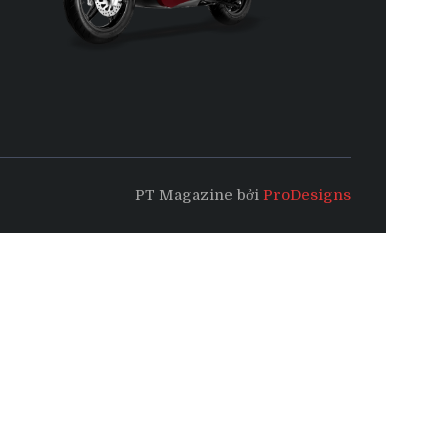
PT Magazine bởi
ProDesigns