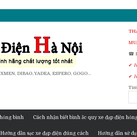
TH
MUA
☎ D
✔
Ho
, XMEN, DIBAO, YADEA, ESPERO, GOGO…
✔
Ho
Tìm
 hỏng bình
Cách nhận biết bình ắc quy xe đạp điện hỏn
Hướng dẫn sạc xe đạp điện đúng cách
Hướng dẫn sử dụ