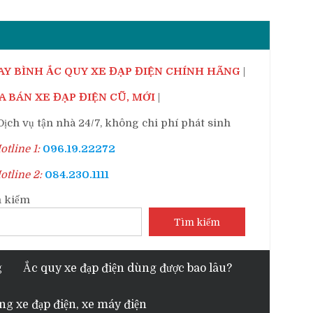
AY BÌNH ẮC QUY XE ĐẠP ĐIỆN CHÍNH HÃNG
|
 BÁN XE ĐẠP ĐIỆN CŨ, MỚI
|
ịch vụ tận nhà 24/7, không chi phí phát sinh
tline 1:
096.19.22272
tline 2:
084.230.1111
 kiếm
Tìm kiếm
g
Ắc quy xe đạp điện dùng được bao lâu?
ng xe đạp điện, xe máy điện