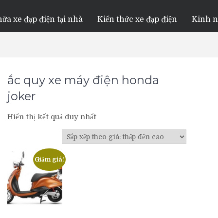
ữa xe đạp điện tại nhà
Kiến thức xe đạp điện
Kinh 
ắc quy xe máy điện honda
joker
Hiển thị kết quả duy nhất
Giảm giá!