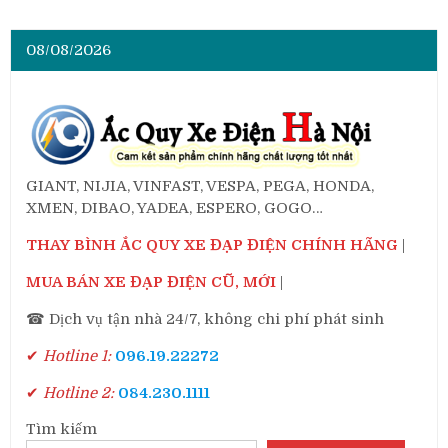
08/08/2026
GIANT, NIJIA, VINFAST, VESPA, PEGA, HONDA,
XMEN, DIBAO, YADEA, ESPERO, GOGO…
THAY BÌNH ẮC QUY XE ĐẠP ĐIỆN CHÍNH HÃNG
|
MUA BÁN XE ĐẠP ĐIỆN CŨ, MỚI
|
☎ Dịch vụ tận nhà 24/7, không chi phí phát sinh
✔
Hotline 1:
096.19.22272
✔
Hotline 2:
084.230.1111
Tìm kiếm