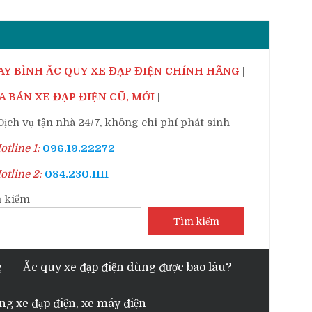
AY BÌNH ẮC QUY XE ĐẠP ĐIỆN CHÍNH HÃNG
|
 BÁN XE ĐẠP ĐIỆN CŨ, MỚI
|
ịch vụ tận nhà 24/7, không chi phí phát sinh
tline 1:
096.19.22272
tline 2:
084.230.1111
 kiếm
Tìm kiếm
g
Ắc quy xe đạp điện dùng được bao lâu?
ng xe đạp điện, xe máy điện