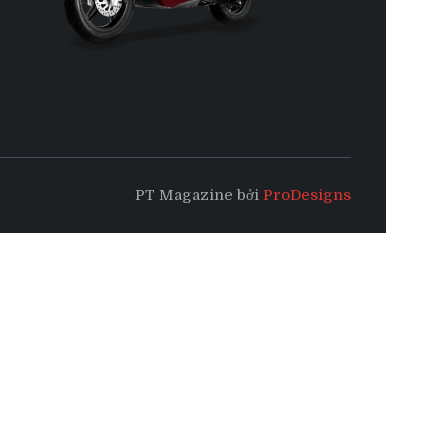
PT Magazine bởi
ProDesigns