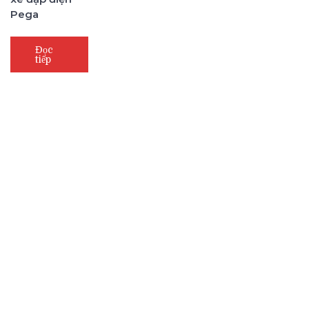
Pega
Đọc
tiếp