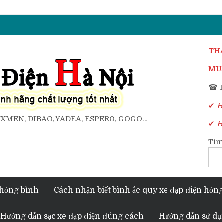
TH
MUA
☎ D
✔
Ho
, XMEN, DIBAO, YADEA, ESPERO, GOGO…
✔
Ho
Tìm
 hỏng bình
Cách nhận biết bình ắc quy xe đạp điện hỏn
Hướng dẫn sạc xe đạp điện đúng cách
Hướng dẫn sử dụ