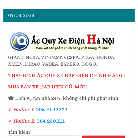
07/08/2026
GIANT, NIJIA, VINFAST, VESPA, PEGA, HONDA,
XMEN, DIBAO, YADEA, ESPERO, GOGO…
THAY BÌNH ẮC QUY XE ĐẠP ĐIỆN CHÍNH HÃNG
|
MUA BÁN XE ĐẠP ĐIỆN CŨ, MỚI
|
☎ Dịch vụ tận nhà 24/7, không chi phí phát sinh
✔
Hotline 1:
096.19.22272
✔
Hotline 2:
084.230.1111
Tìm kiếm