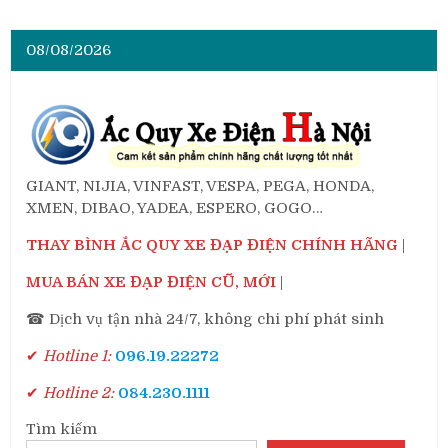
08/08/2026
GIANT, NIJIA, VINFAST, VESPA, PEGA, HONDA,
XMEN, DIBAO, YADEA, ESPERO, GOGO…
THAY BÌNH ẮC QUY XE ĐẠP ĐIỆN CHÍNH HÃNG
|
MUA BÁN XE ĐẠP ĐIỆN CŨ, MỚI
|
☎ Dịch vụ tận nhà 24/7, không chi phí phát sinh
✔
Hotline 1:
096.19.22272
✔
Hotline 2:
084.230.1111
Tìm kiếm