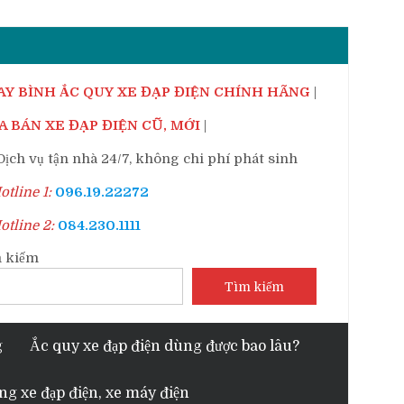
AY BÌNH ẮC QUY XE ĐẠP ĐIỆN CHÍNH HÃNG
|
 BÁN XE ĐẠP ĐIỆN CŨ, MỚI
|
ịch vụ tận nhà 24/7, không chi phí phát sinh
tline 1:
096.19.22272
tline 2:
084.230.1111
 kiếm
Tìm kiếm
g
Ắc quy xe đạp điện dùng được bao lâu?
ng xe đạp điện, xe máy điện