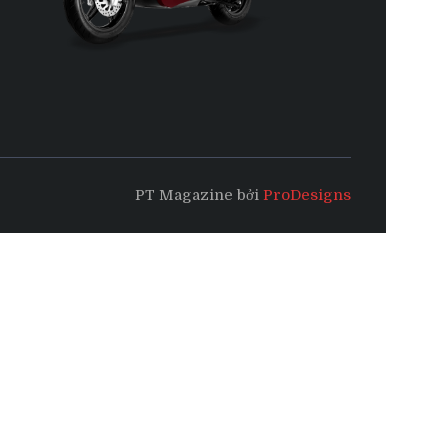
PT Magazine bởi
ProDesigns