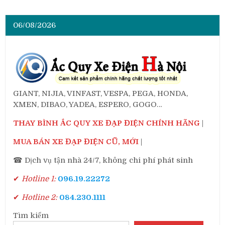
06/08/2026
GIANT, NIJIA, VINFAST, VESPA, PEGA, HONDA,
XMEN, DIBAO, YADEA, ESPERO, GOGO…
THAY BÌNH ẮC QUY XE ĐẠP ĐIỆN CHÍNH HÃNG
|
MUA BÁN XE ĐẠP ĐIỆN CŨ, MỚI
|
☎ Dịch vụ tận nhà 24/7, không chi phí phát sinh
✔
Hotline 1:
096.19.22272
✔
Hotline 2:
084.230.1111
Tìm kiếm