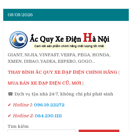
08/08/2026
GIANT, NIJIA, VINFAST, VESPA, PEGA, HONDA,
XMEN, DIBAO, YADEA, ESPERO, GOGO…
THAY BÌNH ẮC QUY XE ĐẠP ĐIỆN CHÍNH HÃNG
|
MUA BÁN XE ĐẠP ĐIỆN CŨ, MỚI
|
☎ Dịch vụ tận nhà 24/7, không chi phí phát sinh
✔
Hotline 1:
096.19.22272
✔
Hotline 2:
084.230.1111
Tìm kiếm